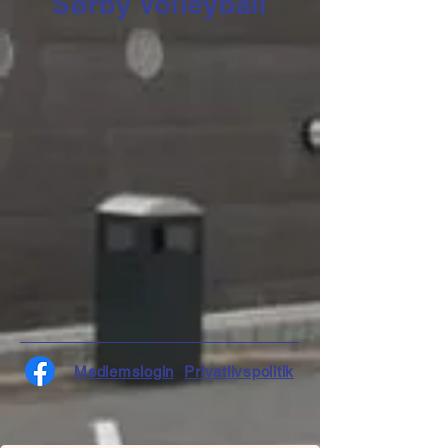
Sørby Volleyball
Medlemslogin
Privatlivspolitik