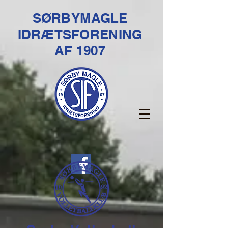
SØRBYMAGLE
IDRÆTSFORENING
AF 1907