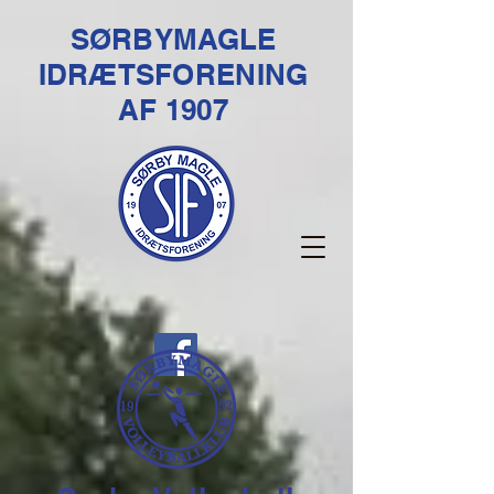
SØRBYMAGLE
IDRÆTSFORENING
AF 1907