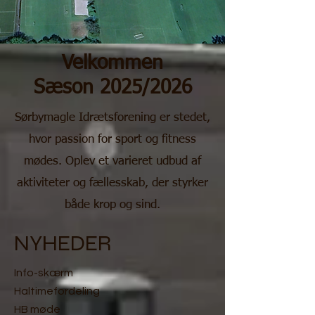
Velkommen
Sæson 2025/2026
Sørbymagle Idrætsforening er stedet,
hvor passion for sport og fitness
mødes. Oplev et varieret udbud af
aktiviteter og fællesskab, der styrker
både krop og sind.
NYHEDER
Info-skærm
Haltimefordeling
HB møde